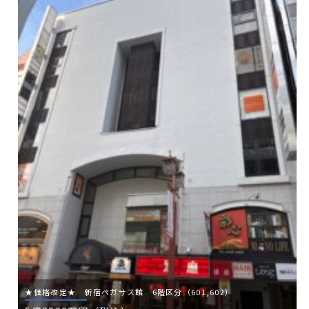
★価格改定★ 新宿ペガサス館 6階区分（601,602）