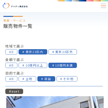
事業・サービス
販売物件一覧
地域で選ぶ
All
# 東京23区内
# 東京23区外
金額で選ぶ
All
# 10億円以上
# 10億円未満
目的で選ぶ
All
# 土地
# 収益
# その他
Reset